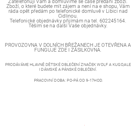
Zatelefonuji Vám a domluvíme se čase předání zboží.
Zboží, o které budete mít zájem a není na e shopu, Vám
ráda opět předám po telefonické domluvě v Libici nad
Cidlinou.
Telefonické objednávky přijímám na tel. 602245164.
Těším se na další Vaše objednávky.
PROVOZOVNA V DOLNÍCH BŘEŽANECH JE OTEVŘENA A
FUNGUJE ZDE I ZÁSILKOVNA.
.
PRODÁVÁME HLAVNĚ DĚTSKÉ OBLEČENÍ ZNAČEK WOLF A KUGO,ALE
I DÁMSKÉ A PÁNSKÉ OBLEČENÍ.
PRACOVNÍ DOBA: PO-PÁ OD 9-17HOD.
.