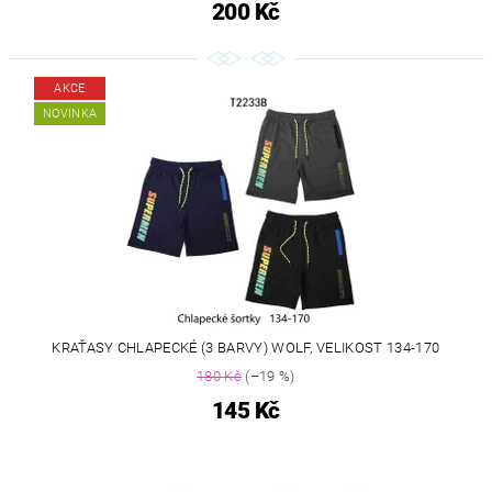
200 Kč
AKCE
NOVINKA
KRAŤASY CHLAPECKÉ (3 BARVY) WOLF, VELIKOST 134-170
180 Kč
(–19 %)
145 Kč