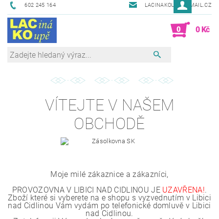
602 245 164
LACINAKOUPE@EMAIL.CZ
0
0 Kč
VÍTEJTE V NAŠEM
OBCHODĚ
Moje milé zákaznice a zákazníci,
PROVOZOVNA V LIBICI NAD CIDLINOU JE
UZAVŘENA!
.
Zboží které si vyberete na e shopu s vyzvednutím v Libici
nad Cidlinou Vám vydám po telefonické domluvě v Libici
nad Cidlinou.