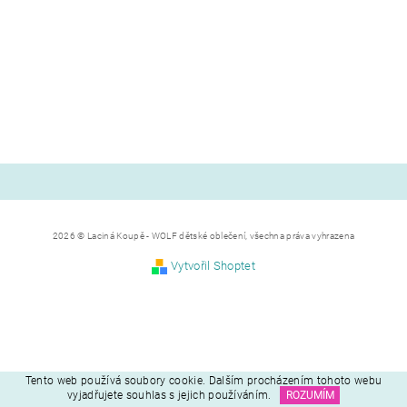
2026 © Laciná Koupě - WOLF dětské oblečení, všechna práva vyhrazena
Vytvořil Shoptet
Tento web používá soubory cookie. Dalším procházením tohoto webu
vyjadřujete souhlas s jejich používáním.
ROZUMÍM