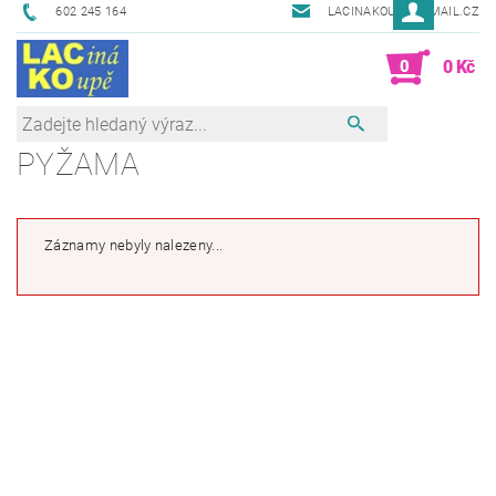
602 245 164
LACINAKOUPE@EMAIL.CZ
0
0 Kč
PYŽAMA
Záznamy nebyly nalezeny...