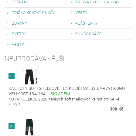
TEPLÁKY
TRIČKA DLOUHÝ RUKÁV
TRIČKA KRÁTKÝ RUKÁV
VESTY
ŽUPANY
PLÁŠTĚNKY
SVETRY
PUNČOCHÁČE
VESTY
NEJPRODÁVANĚJŠÍ
1.
KALHOTY SOFTSHELLOVÉ TENKÉ DĚTSKÉ (2 BARVY) KUGO,
VELIKOST 134-164
–
SKLADEM
NOVÁ KOLEKCE 2026 tenkých softshellových kalhot pro velké
kluky a...
390 Kč
2.