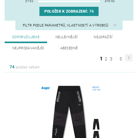
27
Kč
470
Kč
POLOŽEK K ZOBRAZENÍ:
74
FILTR PODLE PARAMETRŮ, VLASTNOSTÍ A VÝROBCŮ
DOPORUČUJEME
NEJLEVNĚJŠÍ
NEJDRAŽŠÍ
NEJPRODÁVANĚJŠÍ
ABECEDNĚ
...
1
2
3
5
74
položek celkem