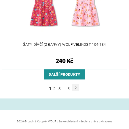
ŠATY DÍVČÍ (2 BARVY) WOLF VELIKOST 104-134
240 Kč
DALŠÍ PRODUKTY
...
1
2
3
5
2026 © Laciná Koupě - WOLF dětské oblečení, všechna práva vyhrazena