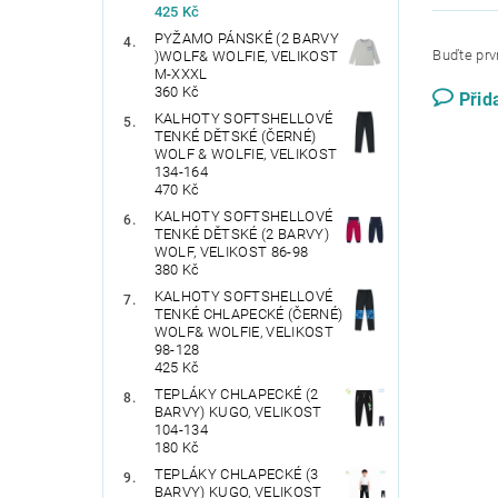
425 Kč
PYŽAMO PÁNSKÉ (2 BARVY
Buďte prvn
)WOLF& WOLFIE, VELIKOST
M-XXXL
360 Kč
Přid
KALHOTY SOFTSHELLOVÉ
TENKÉ DĚTSKÉ (ČERNÉ)
WOLF & WOLFIE, VELIKOST
134-164
470 Kč
KALHOTY SOFTSHELLOVÉ
TENKÉ DĚTSKÉ (2 BARVY)
WOLF, VELIKOST 86-98
380 Kč
KALHOTY SOFTSHELLOVÉ
TENKÉ CHLAPECKÉ (ČERNÉ)
WOLF& WOLFIE, VELIKOST
98-128
425 Kč
TEPLÁKY CHLAPECKÉ (2
BARVY) KUGO, VELIKOST
104-134
180 Kč
TEPLÁKY CHLAPECKÉ (3
BARVY) KUGO, VELIKOST