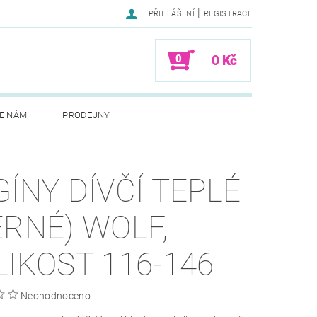
|
PŘIHLÁŠENÍ
REGISTRACE
0
0 Kč
E NÁM
PRODEJNY
GÍNY DÍVČÍ TEPLÉ
ERNÉ) WOLF,
LIKOST 116-146
Neohodnoceno