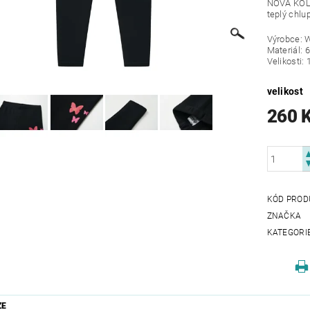
NOVÁ KOLEK
teplý chlu
Výrobce: 
Materiál: 
Velikosti:
velikost
260 
KÓD PROD
ZNAČKA
KATEGORI
ZE