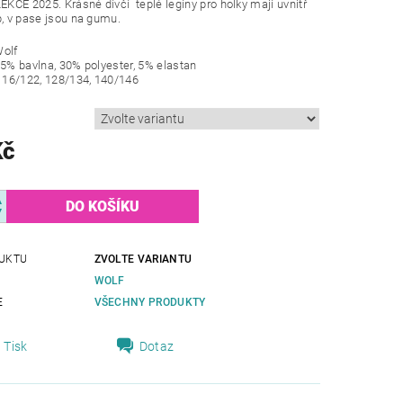
CE 2025. Krásné dívčí teplé legíny pro holky mají uvnitř
p, v pase jsou na gumu.
Wolf
65% bavlna, 30% polyester, 5% elastan
 116/122, 128/134, 140/146
Kč
UKTU
ZVOLTE VARIANTU
WOLF
E
VŠECHNY PRODUKTY
Tisk
Dotaz