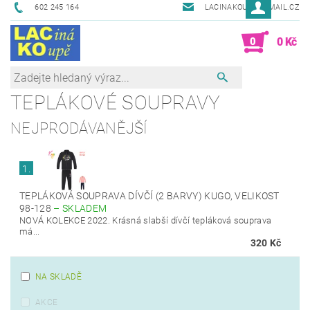
602 245 164
LACINAKOUPE@EMAIL.CZ
0
0 Kč
TEPLÁKOVÉ SOUPRAVY
NEJPRODÁVANĚJŠÍ
1.
TEPLÁKOVÁ SOUPRAVA DÍVČÍ (2 BARVY) KUGO, VELIKOST
98-128
–
SKLADEM
NOVÁ KOLEKCE 2022. Krásná slabší dívčí tepláková souprava
má...
320 Kč
NA SKLADĚ
AKCE