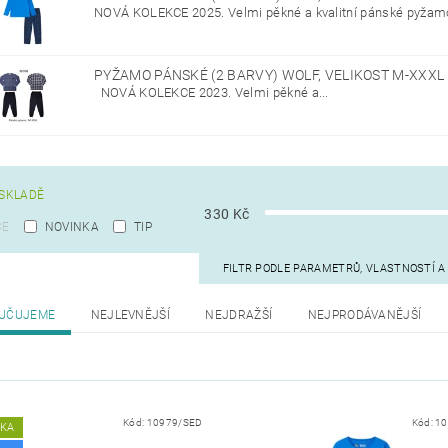
NOVÁ KOLEKCE 2025. Velmi pěkné a kvalitní pánské pyžamo.
PYŽAMO PÁNSKÉ (2 BARVY) WOLF, VELIKOST M-XXXL
NOVÁ KOLEKCE 2023. Velmi pěkné a...
SKLADĚ
330
Kč
CE
NOVINKA
TIP
FILTR PODLE PARAMETRŮ, VLASTNOSTÍ 
UČUJEME
NEJLEVNĚJŠÍ
NEJDRAŽŠÍ
NEJPRODÁVANĚJŠÍ
Kód:
10979/SED
Kód:
1
NKA