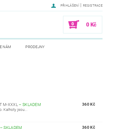
|
PŘIHLÁŠENÍ
REGISTRACE
0
0 Kč
E NÁM
PRODEJNY
360 Kč
ST M-XXXL
–
SKLADEM
 Kalhoty jsou...
360 Kč
–
SKLADEM