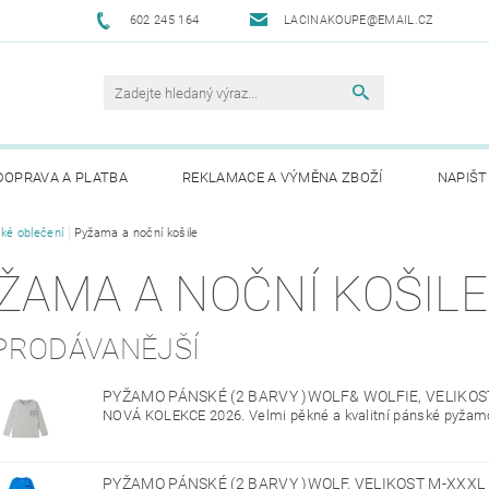
602 245 164
LACINAKOUPE@EMAIL.CZ
DOPRAVA A PLATBA
REKLAMACE A VÝMĚNA ZBOŽÍ
NAPIŠT
ké oblečení
Pyžama a noční košile
ŽAMA A NOČNÍ KOŠILE
PRODÁVANĚJŠÍ
PYŽAMO PÁNSKÉ (2 BARVY )WOLF& WOLFIE, VELIKO
NOVÁ KOLEKCE 2026. Velmi pěkné a kvalitní pánské pyžamo.
PYŽAMO PÁNSKÉ (2 BARVY )WOLF, VELIKOST M-XXXL