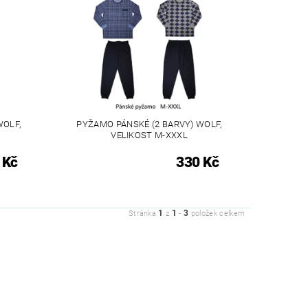
WOLF,
PYŽAMO PÁNSKÉ (2 BARVY) WOLF,
VELIKOST M-XXXL
 Kč
330 Kč
1
1
3
Stránka
z
-
položek celkem