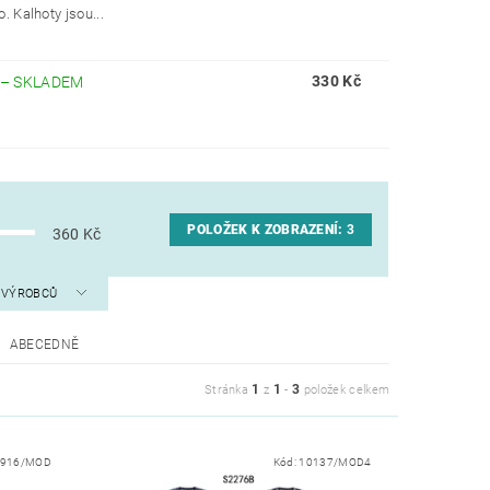
 Kalhoty jsou...
330 Kč
–
SKLADEM
POLOŽEK K ZOBRAZENÍ:
3
360
Kč
A VÝROBCŮ
ABECEDNĚ
1
1
3
Stránka
z
-
položek celkem
0916/MOD
Kód:
10137/MOD4