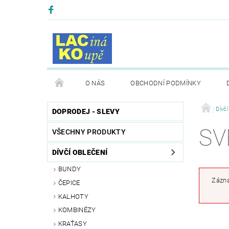
O NÁS
OBCHODNÍ PODMÍNKY
Dívčí
DOPRODEJ - SLEVY
SV
VŠECHNY PRODUKTY
DÍVČÍ OBLEČENÍ
BUNDY
Zázna
ČEPICE
KALHOTY
KOMBINÉZY
KRAŤASY