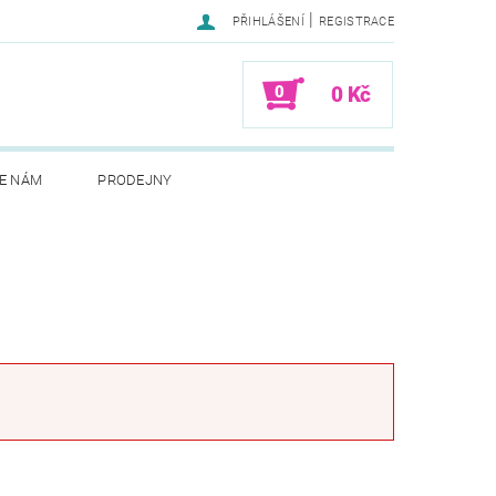
|
PŘIHLÁŠENÍ
REGISTRACE
0
0 Kč
E NÁM
PRODEJNY