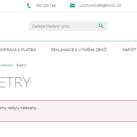
602 245 164
LACINAKOUPE@EMAIL.CZ
DOPRAVA A PLATBA
REKLAMACE A VÝMĚNA ZBOŽÍ
NAPIŠT
 oblečení
Svetry
ETRY
my nebyly nalezeny...