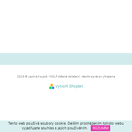
2026 © Laciná Koupě - WOLF dětské oblečení, všechna práva vyhrazena
Vytvořil Shoptet
Tento web používá soubory cookie. Dalším procházením tohoto webu
vyjadřujete souhlas s jejich používáním.
ROZUMÍM