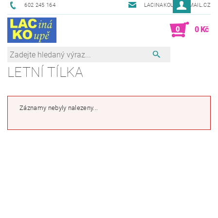
602 245 164
LACINAKOUPE@EMAIL.CZ
0
0 Kč
LETNÍ TÍLKA
Záznamy nebyly nalezeny...