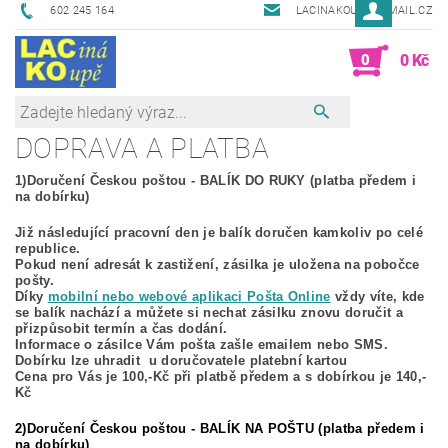
602 245 164
LACINAKOUPE@EMAIL.CZ
0
0 Kč
DOPRAVA A PLATBA
1)Doručení Českou poštou - BALÍK DO RUKY (platba předem i
na dobírku)
Již následující pracovní den je balík doručen kamkoliv po celé
republice.
Pokud není adresát k zastižení, zásilka je uložena na pobočce
pošty.
Díky
mobilní nebo webové aplikaci Pošta Online
vždy víte, kde
se balík nachází a můžete si nechat zásilku znovu doručit a
přizpůsobit termín a čas dodání.
Informace o zásilce Vám pošta zašle emailem nebo SMS.
Dobírku lze uhradit u doručovatele platební kartou
Cena pro Vás je 100,-Kč při platbě předem a s dobírkou je 140,-
Kč
2)Doručení Českou poštou - BALÍK NA POŠTU (platba předem i
na dobírku)