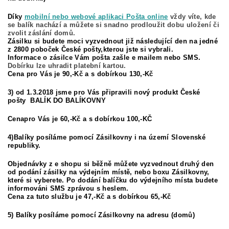
Díky
mobilní nebo webové aplikaci Pošta online
vždy víte, kde
se balík nachází a můžete si snadno prodloužit dobu uložení či
zvolit záslání domů.
Zásilku si budete moci vyzvednout již následující den na jedné
z 2800 poboček České pošty,kterou jste si vybrali.
Informace o zásilce Vám pošta zašle e mailem nebo SMS.
Dobírku lze uhradit platební kartou.
Cena pro Vás je 90,-Kč a s dobírkou 130,-Kč
3) od 1.3.2018 jsme pro Vás připravili nový produkt České
pošty BALÍK DO BALÍKOVNY
Cenapro Vás je 60,-Kč a s dobírkou 100,-KČ
4)Balíky posíláme pomocí Zásilkovny i na území Slovenské
republiky.
Objednávky z e shopu si běžně můžete vyzvednout druhý den
od podání zásilky na výdejním místě, nebo boxu Zásilkovny,
které si vyberete. Po dodání balíčku do výdejního místa budete
informováni SMS zprávou s heslem.
Cena za tuto službu je 47,-Kč a s dobírkou 65,-Kč
5) Balíky posíláme pomocí Zásilkovny na adresu (domů)