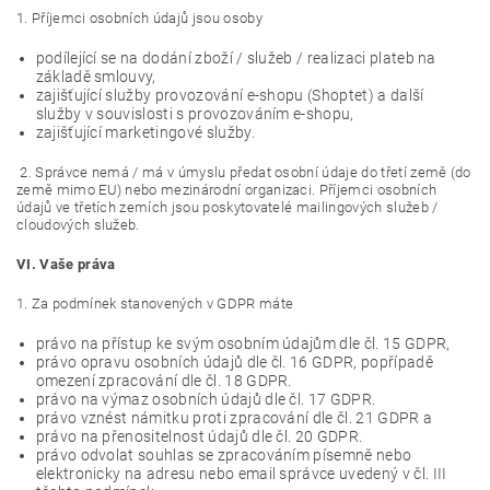
1. Příjemci osobních údajů jsou osoby
podílející se na dodání zboží / služeb / realizaci plateb na
základě smlouvy,
zajišťující služby provozování e-shopu (Shoptet) a další
služby v souvislosti s provozováním e-shopu,
zajišťující marketingové služby.
2. Správce nemá / má v úmyslu předat osobní údaje do třetí země (do
země mimo EU) nebo mezinárodní organizaci. Příjemci osobních
údajů ve třetích zemích jsou poskytovatelé mailingových služeb /
cloudových služeb.
VI.
Vaše práva
1. Za podmínek stanovených v GDPR máte
právo na přístup ke svým osobním údajům dle čl. 15 GDPR,
právo opravu osobních údajů dle čl. 16 GDPR, popřípadě
omezení zpracování dle čl. 18 GDPR.
právo na výmaz osobních údajů dle čl. 17 GDPR.
právo vznést námitku proti zpracování dle čl. 21 GDPR a
právo na přenositelnost údajů dle čl. 20 GDPR.
právo odvolat souhlas se zpracováním písemně nebo
elektronicky na adresu nebo email správce uvedený v čl. III