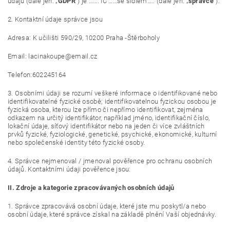
údajů (dále jen: „
GDPR
”) je ……. IČ ……se sídlem….. (dále jen: „
správce
“).
2. Kontaktní údaje správce jsou
Adresa: K učilišti 590/29, 10200 Praha -Štěrboholy
Email: lacinakoupe@email.cz
Telefon:602245164
3. Osobními údaji se rozumí veškeré informace o identifikované nebo
identifikovatelné fyzické osobě; identifikovatelnou fyzickou osobou je
fyzická osoba, kterou lze přímo či nepřímo identifikovat, zejména
odkazem na určitý identifikátor, například jméno, identifikační číslo,
lokační údaje, síťový identifikátor nebo na jeden či více zvláštních
prvků fyzické, fyziologické, genetické, psychické, ekonomické, kulturní
nebo společenské identity této fyzické osoby.
4. Správce nejmenoval / jmenoval pověřence pro ochranu osobních
údajů. Kontaktními údaji pověřence jsou:
II.
Zdroje a kategorie zpracovávaných osobních údajů
1. Správce zpracovává osobní údaje, které jste mu poskytl/a nebo
osobní údaje, které správce získal na základě plnění Vaší objednávky.