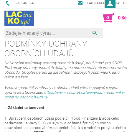
602 245 164
LACINAKOUPE@EMAIL.CZ
0
0 Kč
PODMÍNKY OCHRANY
OSOBNÍCH ÚDAJŮ
Univerzální podmínky ochrany osobních údajů, použitelné pro GDPR.
Podmínky ochrany osobních údajů jsou nutnou součástí internetového
obchodu. Shoptet neručí za aktuálnost vzorových podmínek k datu
jejich stažení.
Vzorové podmínky ochrany osobních údajů včetně pokynů k jejich
úprave ke stažení zde:
https://www.shoptet.cz/univerzalni-podminky-
ochrany-osobnich-udaju/
I.
Základní ustanovení
1. Správcem osobních údajů podle čl. 4 bod 7 nařízení Evropského
parlamentu a Rady (EU) 2016/679 o ochraně fyzických osob v
souvislosti se zpracováním osobních údajů a o volném pohybu těchto