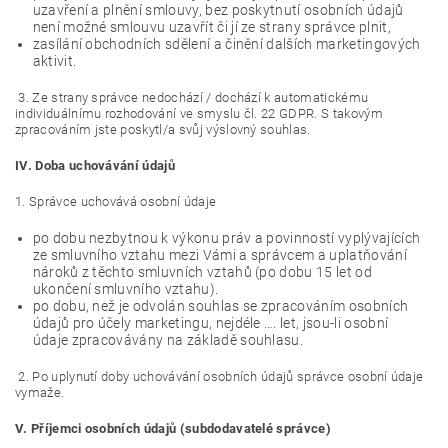
uzavření a plnění smlouvy, bez poskytnutí osobních údajů
není možné smlouvu uzavřít či jí ze strany správce plnit,
zasílání obchodních sdělení a činění dalších marketingových
aktivit.
3. Ze strany správce nedochází / dochází k automatickému
individuálnímu rozhodování ve smyslu čl. 22 GDPR. S takovým
zpracováním jste poskytl/a svůj výslovný souhlas.
IV.
Doba uchovávání údajů
1. Správce uchovává osobní údaje
po dobu nezbytnou k výkonu práv a povinností vyplývajících
ze smluvního vztahu mezi Vámi a správcem a uplatňování
nároků z těchto smluvních vztahů (po dobu 15 let od
ukončení smluvního vztahu).
po dobu, než je odvolán souhlas se zpracováním osobních
údajů pro účely marketingu, nejdéle …. let, jsou-li osobní
údaje zpracovávány na základě souhlasu.
2. Po uplynutí doby uchovávání osobních údajů správce osobní údaje
vymaže.
V.
Příjemci osobních údajů (subdodavatelé správce)