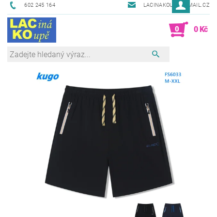
602 245 164
LACINAKOUPE@EMAIL.CZ
0
0 Kč