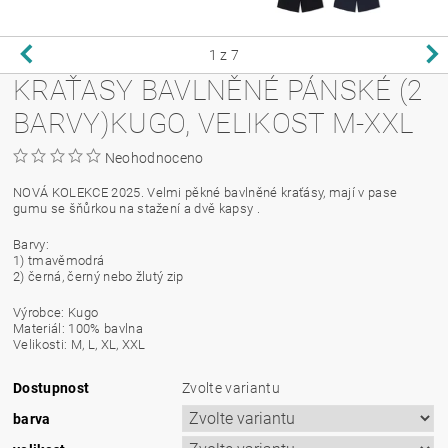
1
z 7
KRAŤASY BAVLNĚNÉ PÁNSKÉ (2
BARVY)KUGO, VELIKOST M-XXL
Neohodnoceno
NOVÁ KOLEKCE 2025. Velmi pěkné bavlněné kraťásy, mají v pase
gumu se šňůrkou na stažení a dvě kapsy .
Barvy:
1) tmavěmodrá
2) černá, černý nebo žlutý zip
Výrobce: Kugo
Materiál: 100% bavlna
Velikosti: M, L, XL, XXL
Dostupnost
Zvolte variantu
barva