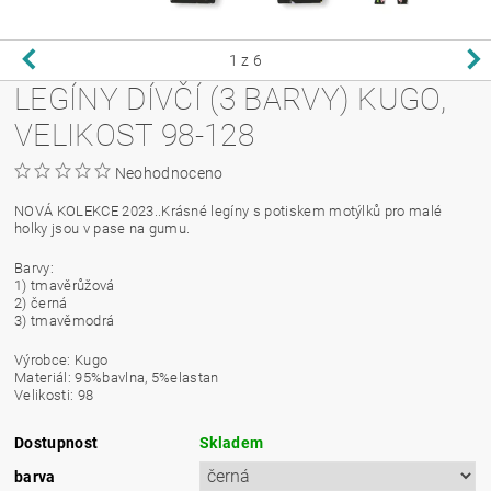
1
z 6
LEGÍNY DÍVČÍ (3 BARVY) KUGO,
VELIKOST 98-128
Neohodnoceno
NOVÁ KOLEKCE 2023..Krásné legíny s potiskem motýlků pro malé
holky jsou v pase na gumu.
Barvy:
1) tmavěrůžová
2) černá
3) tmavěmodrá
Výrobce: Kugo
Materiál: 95%bavlna, 5%elastan
Velikosti: 98
Dostupnost
Skladem
barva