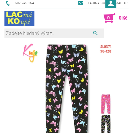
602 245 164
LACINAKOUPE@EMAIL.CZ
0
0 Kč