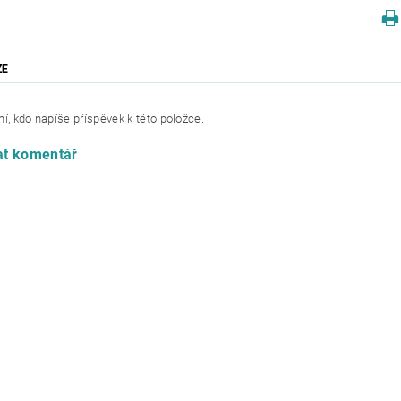
ZE
í, kdo napíše příspěvek k této položce.
at komentář