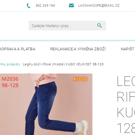
602 245 164
LACINAKOUPE@EMAIL.CZ
DOPRAVA A PLATBA
REKLAMACE A VÝMĚNA ZBOŽÍ
NAPIŠT
hny produkty
Legíny dívčí riflové (modré) KUGO VELIKOST 98-128
LE
RI
KU
12