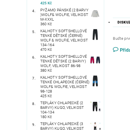
425 Kč
PYŽAMO PÁNSKÉ (2 BARVY
)WOLF& WOLFIE, VELIKOST
M-XXXL
DISKU
360 Kč
KALHOTY SOFTSHELLOVÉ
TENKÉ DĚTSKÉ (ČERNÉ)
Buďte prvn
WOLF & WOLFIE, VELIKOST
134-164
470 Kč
Přid
KALHOTY SOFTSHELLOVÉ
TENKÉ DĚTSKÉ (2 BARVY)
WOLF, VELIKOST 86-98
380 Kč
KALHOTY SOFTSHELLOVÉ
TENKÉ CHLAPECKÉ (ČERNÉ)
WOLF& WOLFIE, VELIKOST
98-128
425 Kč
TEPLÁKY CHLAPECKÉ (2
BARVY) KUGO, VELIKOST
104-134
180 Kč
TEPLÁKY CHLAPECKÉ (3
BARVY) KUGO, VELIKOST