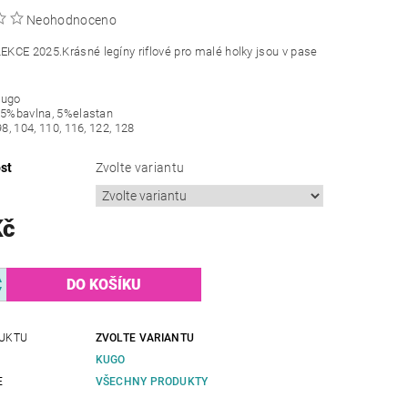
Neohodnoceno
CE 2025.Krásné legíny riflové pro malé holky jsou v pase
Kugo
95%bavlna, 5%elastan
98, 104, 110, 116, 122, 128
st
Zvolte variantu
Kč
UKTU
ZVOLTE VARIANTU
KUGO
E
VŠECHNY PRODUKTY