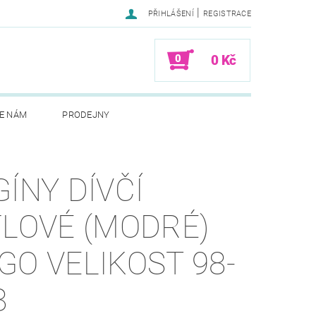
|
PŘIHLÁŠENÍ
REGISTRACE
0
0 Kč
E NÁM
PRODEJNY
GÍNY DÍVČÍ
FLOVÉ (MODRÉ)
GO VELIKOST 98-
8