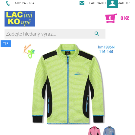
602 245 164
LACINAKOUPE@EMAIL.CZ
0
0 Kč
TIP