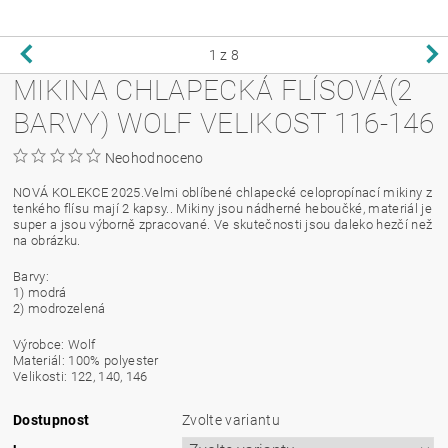
1
z 8
MIKINA CHLAPECKÁ FLÍSOVÁ(2
BARVY) WOLF VELIKOST 116-146
Neohodnoceno
NOVÁ KOLEKCE 2025.Velmi oblíbené chlapecké celopropínací mikiny z
tenkého flísu mají 2 kapsy.. Mikiny jsou nádherné heboučké, materiál je
super a jsou výborně zpracované. Ve skutečnosti jsou daleko hezčí než
na obrázku.
Barvy:
1) modrá
2) modrozelená
Výrobce: Wolf
Materiál: 100% polyester
Velikosti: 122, 140, 146
Dostupnost
Zvolte variantu