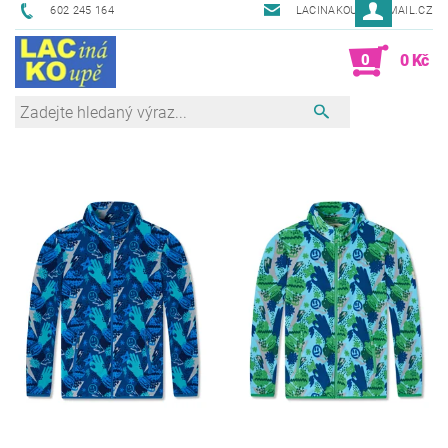
602 245 164
LACINAKOUPE@EMAIL.CZ
0
0 Kč