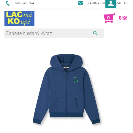
602 245 164
LACINAKOUPE@EMAIL.CZ
0
0 Kč