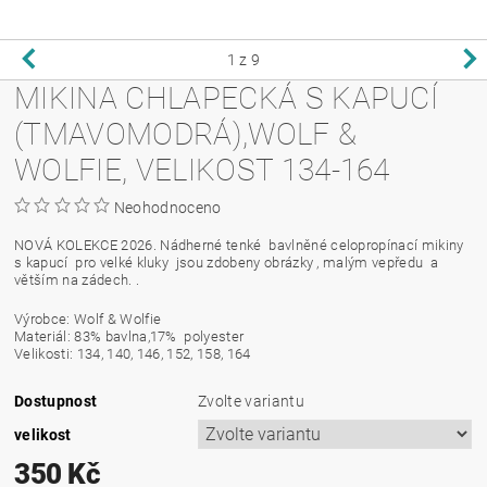
1
z 9
MIKINA CHLAPECKÁ S KAPUCÍ
(TMAVOMODRÁ),WOLF &
WOLFIE, VELIKOST 134-164
Neohodnoceno
NOVÁ KOLEKCE 2026. Nádherné tenké bavlněné celopropínací mikiny
s kapucí pro velké kluky jsou zdobeny obrázky , malým vepředu a
větším na zádech. .
Výrobce: Wolf & Wolfie
Materiál: 83% bavlna,17% polyester
Velikosti: 134, 140, 146, 152, 158, 164
Dostupnost
Zvolte variantu
velikost
350 Kč