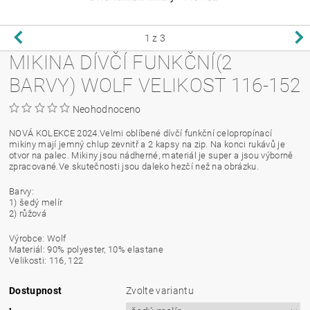
1
z 3
MIKINA DÍVČÍ FUNKČNÍ(2
BARVY) WOLF VELIKOST 116-152
Neohodnoceno
NOVÁ KOLEKCE 2024.Velmi oblíbené dívčí funkční celopropínací
mikiny mají jemný chlup zevnitř a 2 kapsy na zip. Na konci rukávů je
otvor na palec. Mikiny jsou nádherné, materiál je super a jsou výborně
zpracované.Ve skutečnosti jsou daleko hezčí než na obrázku.
Barvy:
1) šedý melír
2) růžová
Výrobce: Wolf
Materiál: 90% polyester, 10% elastane
Velikosti: 116, 122
Dostupnost
Zvolte variantu