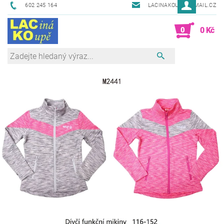
602 245 164
LACINAKOUPE@EMAIL.CZ
0
0 Kč