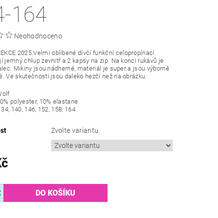
4-164
Neohodnoceno
KCE 2025.Velmi oblíbené dívčí funkční celopropínací
í jemný chlup zevnitř a 2 kapsy na zip. Na konci rukávů je
alec. Mikiny jsou nádherné, materiál je super a jsou výborně
. Ve skutečnosti jsou daleko hezčí než na obrázku.
Wolf
90% polyester, 10% elastane
134, 140, 146, 152, 158, 164
st
Zvolte variantu
Kč