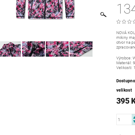
13
NOVÁ KOLE
mikiny maj
otvor na p
zpracované
Výrobce: 
Materiál: 
Velikosti: 
Dostupno
velikost
395 