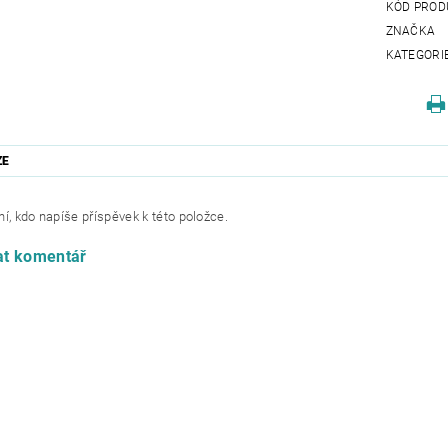
KÓD PROD
ZNAČKA
KATEGORI
ZE
í, kdo napíše příspěvek k této položce.
at komentář