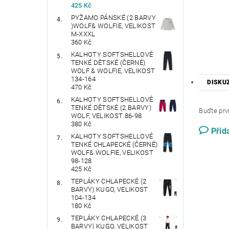
425 Kč
PYŽAMO PÁNSKÉ (2 BARVY
)WOLF& WOLFIE, VELIKOST
M-XXXL
360 Kč
KALHOTY SOFTSHELLOVÉ
TENKÉ DĚTSKÉ (ČERNÉ)
WOLF & WOLFIE, VELIKOST
134-164
DISKU
470 Kč
KALHOTY SOFTSHELLOVÉ
TENKÉ DĚTSKÉ (2 BARVY)
Buďte prvn
WOLF, VELIKOST 86-98
380 Kč
Přid
KALHOTY SOFTSHELLOVÉ
TENKÉ CHLAPECKÉ (ČERNÉ)
WOLF& WOLFIE, VELIKOST
98-128
425 Kč
TEPLÁKY CHLAPECKÉ (2
BARVY) KUGO, VELIKOST
104-134
180 Kč
TEPLÁKY CHLAPECKÉ (3
BARVY) KUGO, VELIKOST