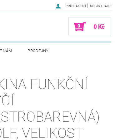
|
PŘIHLÁŠENÍ
REGISTRACE
0
0 Kč
E NÁM
PRODEJNY
KINA FUNKČNÍ
VČÍ
ESTROBAREVNÁ)
LF, VELIKOST