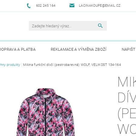
602 245 164
LACINAKOUPE@EMAIL.CZ
DOPRAVA A PLATBA
REKLAMACE A VÝMĚNA ZBOŽÍ
NAPIŠT
hny produkty
Mikina funkční dívčí (pestrobarevná) WOLF, VELIKOST 134-164
MI
DÍ
(P
WO