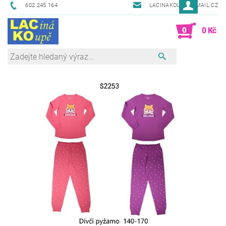
602 245 164
LACINAKOUPE@EMAIL.CZ
0
0 Kč