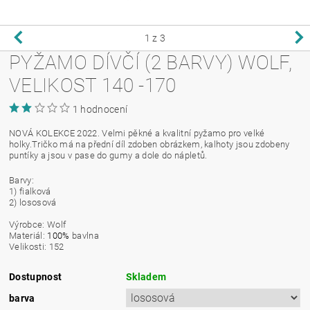
1
z 3
PYŽAMO DÍVČÍ (2 BARVY) WOLF,
VELIKOST 140 -170
1 hodnocení
NOVÁ KOLEKCE 2022. Velmi pěkné a kvalitní pyžamo pro velké
holky.Tričko má na přední díl zdoben obrázkem, kalhoty jsou zdobeny
puntíky a jsou v pase do gumy a dole do nápletů.
Barvy:
1) fialková
2) lososová
Výrobce: Wolf
Materiál:
100%
bavlna
Velikosti: 152
Dostupnost
Skladem
barva