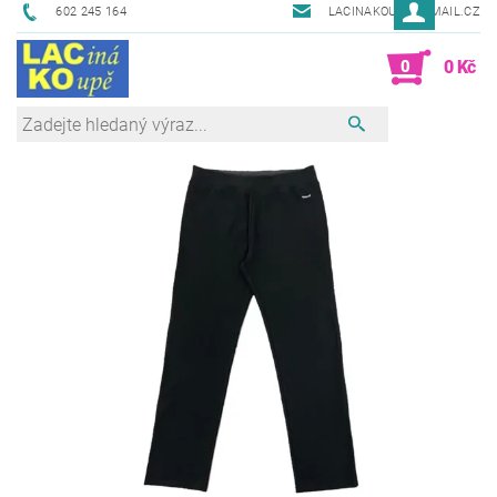
602 245 164
LACINAKOUPE@EMAIL.CZ
0
0 Kč