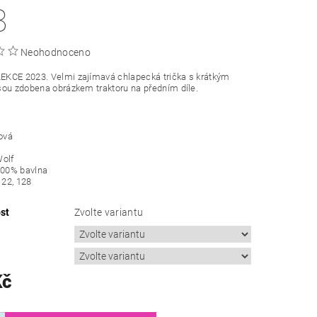
8
Neohodnoceno
KCE 2023. Velmi zajímavá chlapecká trička s krátkým
ou zdobena obrázkem traktoru na předním díle.
jová
Wolf
100% bavlna
122, 128
st
Zvolte variantu
Kč