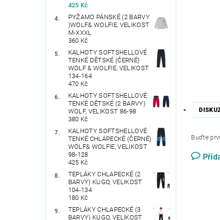
425 Kč
PYŽAMO PÁNSKÉ (2 BARVY
)WOLF& WOLFIE, VELIKOST
M-XXXL
360 Kč
KALHOTY SOFTSHELLOVÉ
TENKÉ DĚTSKÉ (ČERNÉ)
WOLF & WOLFIE, VELIKOST
134-164
470 Kč
KALHOTY SOFTSHELLOVÉ
TENKÉ DĚTSKÉ (2 BARVY)
DISKU
WOLF, VELIKOST 86-98
380 Kč
KALHOTY SOFTSHELLOVÉ
Buďte prvn
TENKÉ CHLAPECKÉ (ČERNÉ)
WOLF& WOLFIE, VELIKOST
98-128
Přid
425 Kč
TEPLÁKY CHLAPECKÉ (2
BARVY) KUGO, VELIKOST
104-134
180 Kč
TEPLÁKY CHLAPECKÉ (3
BARVY) KUGO, VELIKOST