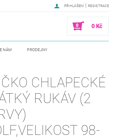
|
PŘIHLÁŠENÍ
REGISTRACE
0
0 Kč
E NÁM
PRODEJNY
IČKO CHLAPECKÉ
ÁTKÝ RUKÁV (2
RVY)
LF,VELIKOST 98-