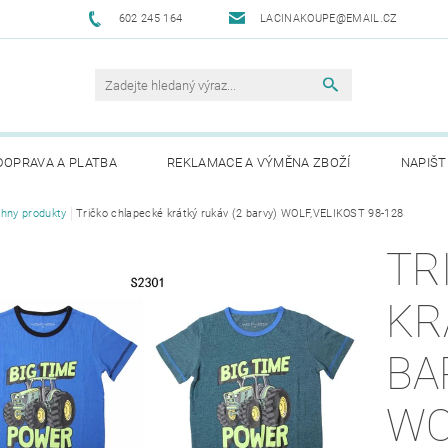
602 245 164
LACINAKOUPE@EMAIL.CZ
DOPRAVA A PLATBA
REKLAMACE A VÝMĚNA ZBOŽÍ
NAPIŠT
hny produkty
Tričko chlapecké krátký rukáv (2 barvy) WOLF,VELIKOST 98-128
TR
KR
BA
WO