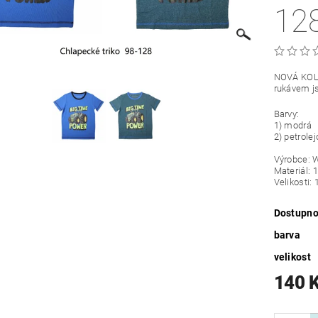
12
NOVÁ KOLE
rukávem js
Barvy:
1) modrá
2) petrole
Výrobce: 
Materiál: 
Velikosti: 
Dostupno
barva
velikost
140 