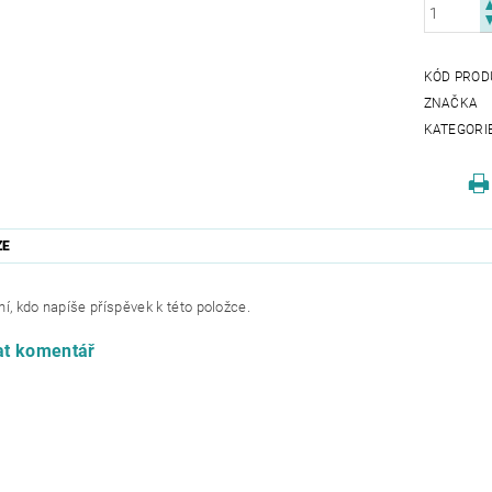
KÓD PROD
ZNAČKA
KATEGORI
ZE
í, kdo napíše příspěvek k této položce.
at komentář