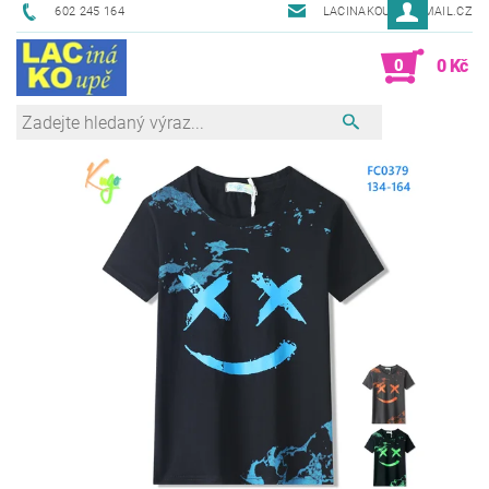
602 245 164
LACINAKOUPE@EMAIL.CZ
0
0 Kč