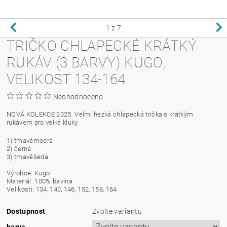
1
z 7
TRIČKO CHLAPECKÉ KRÁTKÝ
RUKÁV (3 BARVY) KUGO,
VELIKOST 134-164
Neohodnoceno
NOVÁ KOLEKCE 2025. Velmi hezká chlapecká trička s krátkým
rukávem pro velké kluky.
1) tmavěmodrá
2) černá
3) tmavěšedá
Výrobce: Kugo
Materiál: 100% bavlna
Velikosti: 134, 140, 146, 152, 158, 164
Dostupnost
Zvolte variantu
barva