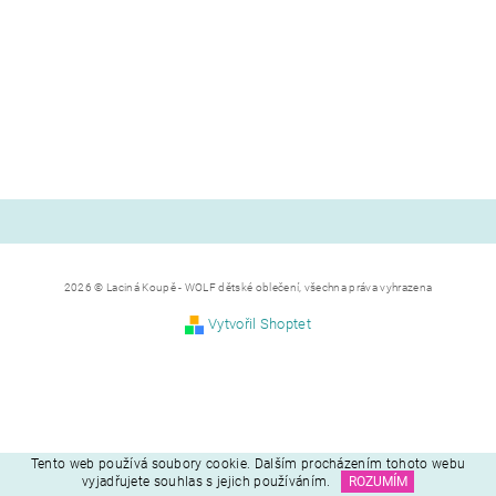
2026 © Laciná Koupě - WOLF dětské oblečení, všechna práva vyhrazena
Vytvořil Shoptet
Tento web používá soubory cookie. Dalším procházením tohoto webu
vyjadřujete souhlas s jejich používáním.
ROZUMÍM