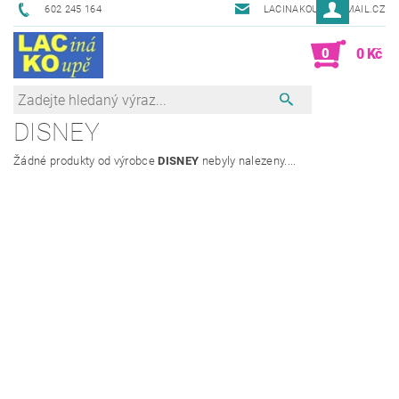
602 245 164
LACINAKOUPE@EMAIL.CZ
0
0 Kč
DISNEY
Žádné produkty od výrobce
DISNEY
nebyly nalezeny....