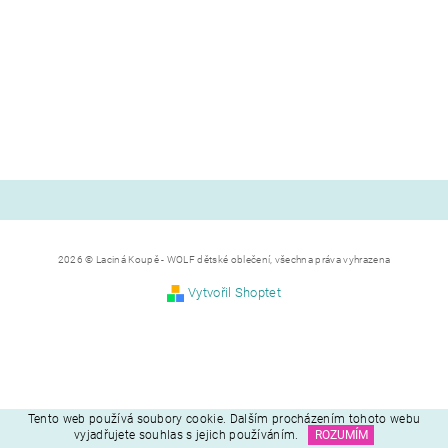
2026 © Laciná Koupě - WOLF dětské oblečení, všechna práva vyhrazena
Vytvořil Shoptet
Tento web používá soubory cookie. Dalším procházením tohoto webu
vyjadřujete souhlas s jejich používáním.
ROZUMÍM