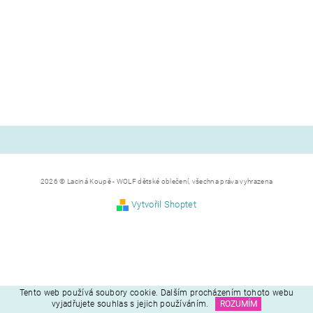
2026 © Laciná Koupě - WOLF dětské oblečení, všechna práva vyhrazena
Vytvořil Shoptet
Tento web používá soubory cookie. Dalším procházením tohoto webu
vyjadřujete souhlas s jejich používáním.
ROZUMÍM