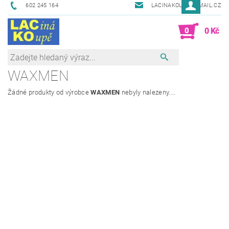
602 245 164
LACINAKOUPE@EMAIL.CZ
0
0 Kč
WAXMEN
Žádné produkty od výrobce
WAXMEN
nebyly nalezeny....